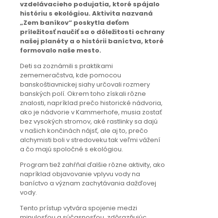
vzdelávacieho podujatia, ktoré spájalo
históriu s ekológiou. Aktivita nazvaná
„Zem baníkov“ poskytla deťom
príležitosť naučiť sa o dôležitosti ochrany
našej planéty a o histórii baníctva, ktoré
formovalo naše mesto.
Deti sa zoznámili s praktikami
zememeračstva, kde pomocou
banskoštiavnickej siahy určovali rozmery
banských polí. Okrem toho získali rôzne
znalosti, napríklad prečo historické nádvoria,
ako je nádvorie v Kammerhofe, musia zostať
bez vysokých stromov, aké rastlinky sa dajú
v našich končinách nájsť, ale aj to, prečo
alchymisti boli v stredoveku tak veľmi vážení
a čo majú spoločné s ekológiou.
Program tiež zahŕňal ďalšie rôzne aktivity, ako
napríklad objavovanie vplyvu vody na
baníctvo a význam zachytávania dažďovej
vody.
Tento prístup vytvára spojenie medzi
minulosťou a súčasnosťou, zdôrazňujúc