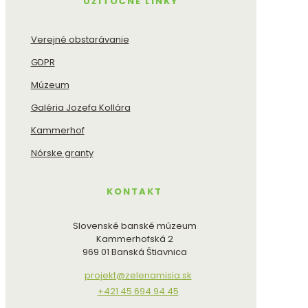
UŽITOČNÉ LINKY
Verejné obstarávanie
GDPR
Múzeum
Galéria Jozefa Kollára
Kammerhof
Nórske granty
KONTAKT
Slovenské banské múzeum
Kammerhofská 2
969 01 Banská Štiavnica
projekt@zelenamisia.sk
+421 45 694 94 45