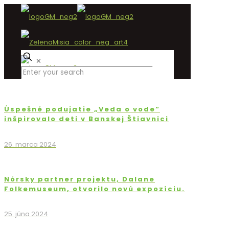
✕
Úspešné podujatie „Veda o vode“
inšpirovalo deti v Banskej Štiavnici
26. marca 2024
Nórsky partner projektu, Dalane
Folkemuseum, otvorilo novú expozíciu.
25. júna 2024