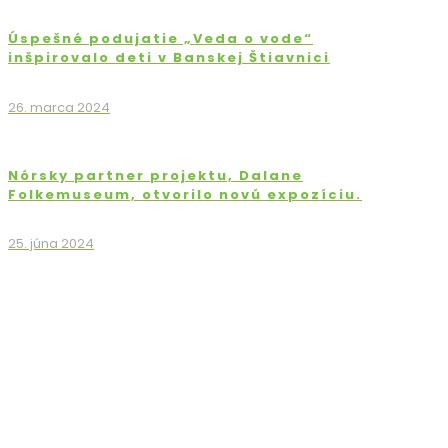
Úspešné podujatie „Veda o vode“
inšpirovalo deti v Banskej Štiavnici
26. marca 2024
Nórsky partner projektu, Dalane
Folkemuseum, otvorilo novú expozíciu.
25. júna 2024